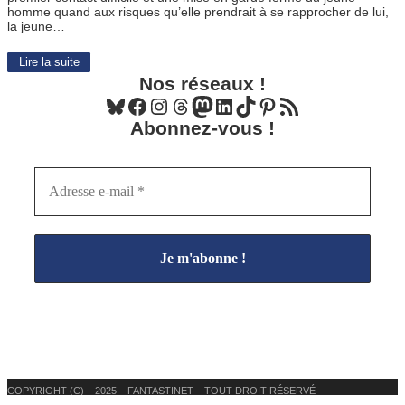
homme quand aux risques qu’elle prendrait à se rapprocher de lui,
la jeune…
Lire la suite
Nos réseaux !
Bluesky
Facebook
Instagram
Threads
Mastodon
LinkedIn
TikTok
Pinterest
Flux RSS
Abonnez-vous !
COPYRIGHT (C) – 2025 – FANTASTINET – TOUT DROIT RÉSERVÉ