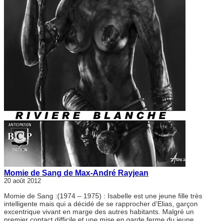
Momie de Sang de Max-André Rayjean
20 août 2012
Momie de Sang :(1974 – 1975) : Isabelle est une jeune fille très
intelligente mais qui a décidé de se rapprocher d’Elias, garçon
excentrique vivant en marge des autres habitants. Malgré un
premier contact difficile et une mise en garde ferme du jeune