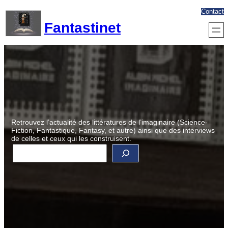
Aller
Contact
au
Fantastinet
contenu
Retrouvez l’actualité des littératures de l’imaginaire (Science-
Fiction, Fantastique, Fantasy, et autre) ainsi que des interviews
de celles et ceux qui les construisent.
R
e
c
h
e
r
c
h
e
r