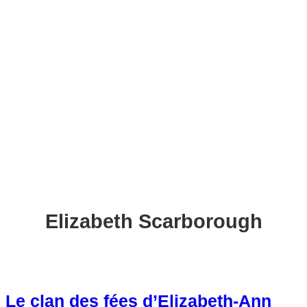
c
h
e
r
c
h
e
r
Elizabeth Scarborough
Le clan des fées d’Elizabeth-Ann