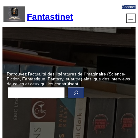
Aller
Contact
au
Fantastinet
contenu
Retrouvez l’actualité des littératures de l’imaginaire (Science-
Fiction, Fantastique, Fantasy, et autre) ainsi que des interviews
de celles et ceux qui les construisent.
R
e
c
h
e
r
c
h
e
r