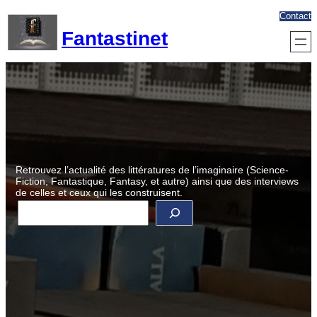
Aller
Contact
au
Fantastinet
contenu
Retrouvez l’actualité des littératures de l’imaginaire (Science-
Fiction, Fantastique, Fantasy, et autre) ainsi que des interviews
de celles et ceux qui les construisent.
R
e
c
h
e
r
c
h
e
r