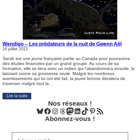
Wendigo – Les prédateurs de la nuit de Gwenn Aël
14 juillet 2013
Sarah est une jeune française partie au Canada pour poursuivre
des études financées par un grand groupe. Au cours de sa
formation, elle se liera avec un indien qui l’abandonnera ensuite, la
laissant suivre sa grossesse seule. Malgré les nombreux
avertissements qui lui ont été fait, la jeune femme décidera de
traverser malgré tout la…
Lire la suite
Nos réseaux !
Bluesky
Facebook
Instagram
Threads
Mastodon
LinkedIn
TikTok
Pinterest
Flux RSS
Abonnez-vous !