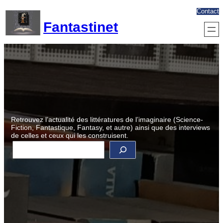
Aller
Contact
au
Fantastinet
contenu
Retrouvez l’actualité des littératures de l’imaginaire (Science-
Fiction, Fantastique, Fantasy, et autre) ainsi que des interviews
de celles et ceux qui les construisent.
R
e
c
h
e
r
c
h
e
r