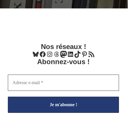
Nos réseaux !
Bluesky
Facebook
Instagram
Threads
Mastodon
LinkedIn
TikTok
Pinterest
Flux RSS
Abonnez-vous !