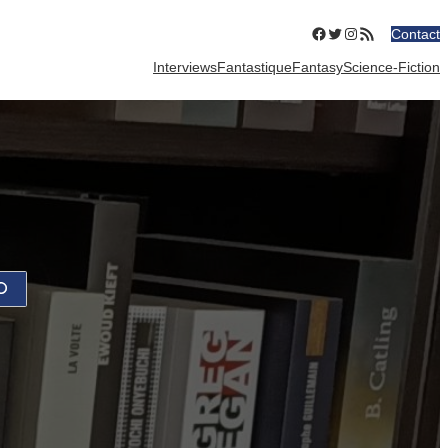
Facebook
Twitter
Instagram
Flux RSS
Contact
Interviews
Fantastique
Fantasy
Science-Fiction