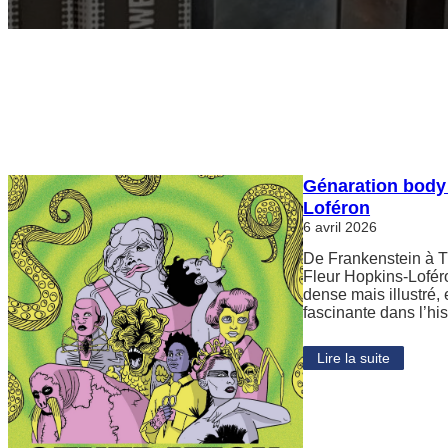
Génaration body
Loféron
6 avril 2026
De Frankenstein à T
Fleur Hopkins-Lofér
dense mais illustré,
fascinante dans l’hi
Lire la suite