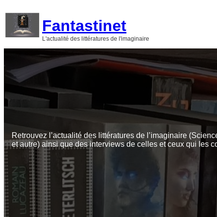
Aller
au
Fantastinet
contenu
L'actualité des littératures de l'imaginaire
Retrouvez l’actualité des littératures de l’imaginaire (Scienc
et autre) ainsi que des interviews de celles et ceux qui les c