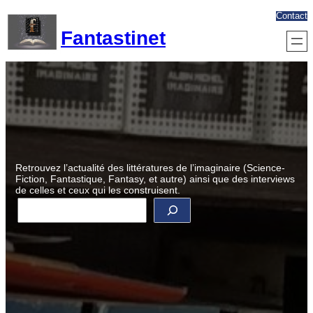
Aller
Contact
au
Fantastinet
contenu
Retrouvez l’actualité des littératures de l’imaginaire (Science-
Fiction, Fantastique, Fantasy, et autre) ainsi que des interviews
de celles et ceux qui les construisent.
R
e
c
h
e
r
c
h
e
r