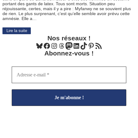
portant des gants de latex. Tous sont morts. Situation peu
réjouissante, certes, mais il y a pire : Myfanwy ne se souvient plus
de rien. Le plus surprenant, c’est qu’elle semble avoir prévu cette
amnésie. Elle a…
Lire la suite
Nos réseaux !
Bluesky
Facebook
Instagram
Threads
Mastodon
LinkedIn
TikTok
Pinterest
Flux RSS
Abonnez-vous !