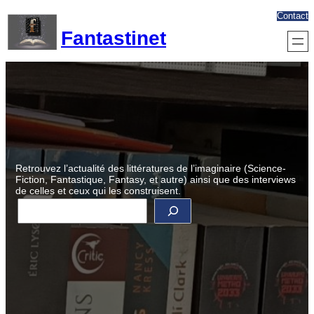
Aller
Contact
au
Fantastinet
contenu
Retrouvez l’actualité des littératures de l’imaginaire (Science-
Fiction, Fantastique, Fantasy, et autre) ainsi que des interviews
de celles et ceux qui les construisent.
R
e
c
h
e
r
c
h
e
r