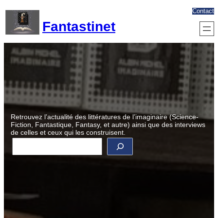
Aller
Contact
au
Fantastinet
contenu
Retrouvez l’actualité des littératures de l’imaginaire (Science-
Fiction, Fantastique, Fantasy, et autre) ainsi que des interviews
de celles et ceux qui les construisent.
R
e
c
h
e
r
c
h
e
r