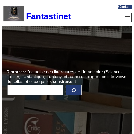
Aller
Contact
au
Fantastinet
contenu
Retrouvez l’actualité des littératures de l’imaginaire (Science-
Fiction, Fantastique, Fantasy, et autre) ainsi que des interviews
de celles et ceux qui les construisent.
R
e
c
h
e
r
c
h
e
r