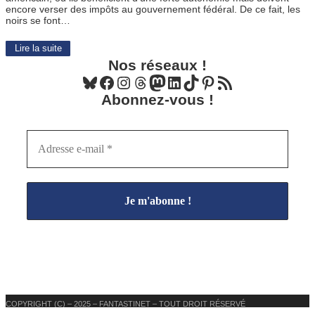
encore verser des impôts au gouvernement fédéral. De ce fait, les
noirs se font…
Lire la suite
Nos réseaux !
Bluesky
Facebook
Instagram
Threads
Mastodon
LinkedIn
TikTok
Pinterest
Flux RSS
Abonnez-vous !
COPYRIGHT (C) – 2025 – FANTASTINET – TOUT DROIT RÉSERVÉ