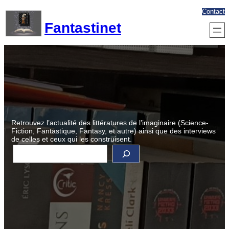
Aller
Contact
au
Fantastinet
contenu
Retrouvez l’actualité des littératures de l’imaginaire (Science-
Fiction, Fantastique, Fantasy, et autre) ainsi que des interviews
de celles et ceux qui les construisent.
R
e
c
h
e
r
c
h
e
r