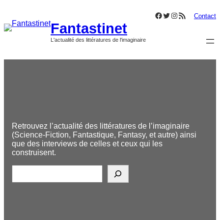
Aller
Facebook
Twitter
Instagram
Flux RSS
au
Contact
Fantastinet
contenu
L'actualité des littératures de l'imaginaire
Retrouvez l’actualité des littératures de l’imaginaire
(Science-Fiction, Fantastique, Fantasy, et autre) ainsi
que des interviews de celles et ceux qui les
construisent.
R
e
c
h
e
r