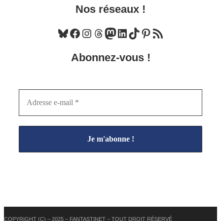
Nos réseaux !
Bluesky
Facebook
Instagram
Threads
Mastodon
LinkedIn
TikTok
Pinterest
Flux RSS
Abonnez-vous !
COPYRIGHT (C) – 2025 – FANTASTINET – TOUT DROIT RÉSERVÉ