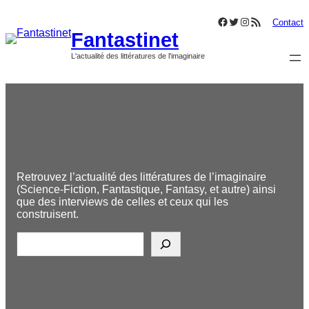
Aller
Facebook
Twitter
Instagram
Flux RSS
au
Contact
Fantastinet
contenu
L'actualité des littératures de l'imaginaire
Retrouvez l’actualité des littératures de l’imaginaire
(Science-Fiction, Fantastique, Fantasy, et autre) ainsi
que des interviews de celles et ceux qui les
construisent.
R
e
c
h
e
r