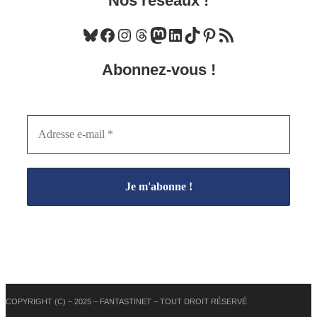
Nos réseaux !
Bluesky
Facebook
Instagram
Threads
Mastodon
LinkedIn
TikTok
Pinterest
Flux RSS
Abonnez-vous !
COPYRIGHT (C) – 2025 – FANTASTINET – TOUT DROIT RÉSERVÉ