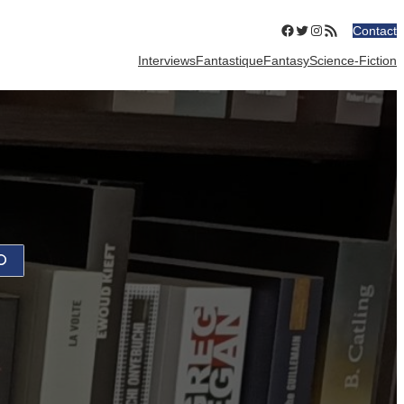
Facebook
Twitter
Instagram
Flux RSS
Contact
Interviews
Fantastique
Fantasy
Science-Fiction