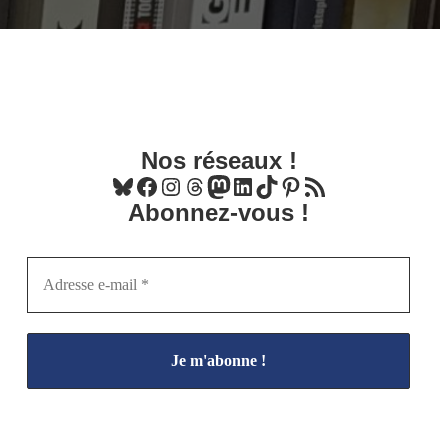
Nos réseaux !
Bluesky
Facebook
Instagram
Threads
Mastodon
LinkedIn
TikTok
Pinterest
Flux RSS
Abonnez-vous !