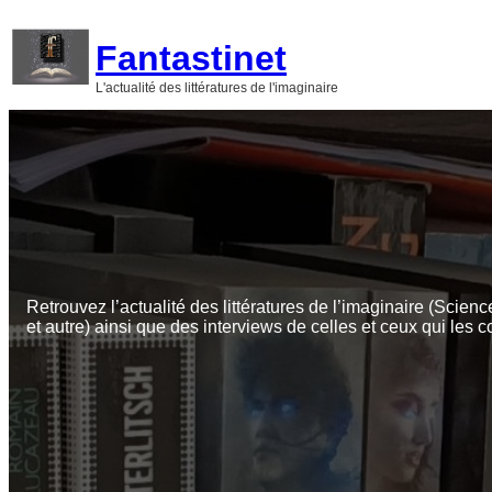
Aller
au
Fantastinet
contenu
L'actualité des littératures de l'imaginaire
Retrouvez l’actualité des littératures de l’imaginaire (Scienc
et autre) ainsi que des interviews de celles et ceux qui les c