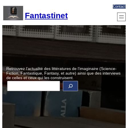
Aller
Contact
au
Fantastinet
contenu
Retrouvez l’actualité des littératures de l’imaginaire (Science-
Fiction, Fantastique, Fantasy, et autre) ainsi que des interviews
de celles et ceux qui les construisent.
R
e
c
h
e
r
c
h
e
r