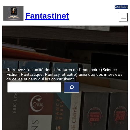
Aller
Contact
au
Fantastinet
contenu
Retrouvez l’actualité des littératures de l’imaginaire (Science-
Fiction, Fantastique, Fantasy, et autre) ainsi que des interviews
de celles et ceux qui les construisent.
R
e
c
h
e
r
c
h
e
r