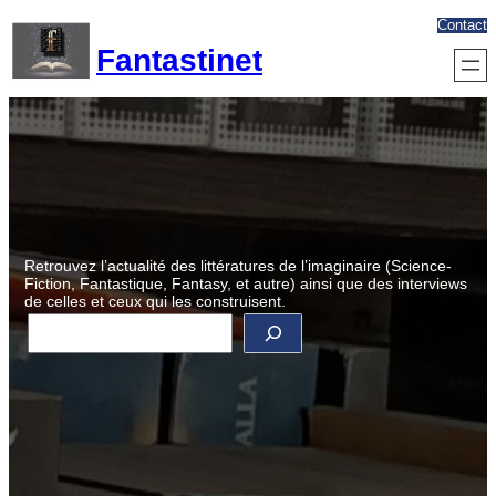
Aller
Contact
au
Fantastinet
contenu
Retrouvez l’actualité des littératures de l’imaginaire (Science-
Fiction, Fantastique, Fantasy, et autre) ainsi que des interviews
de celles et ceux qui les construisent.
R
e
c
h
e
r
c
h
e
r