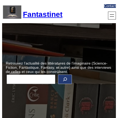
Aller
Contact
au
Fantastinet
contenu
Retrouvez l’actualité des littératures de l’imaginaire (Science-
Fiction, Fantastique, Fantasy, et autre) ainsi que des interviews
de celles et ceux qui les construisent.
R
e
c
h
e
r
c
h
e
r