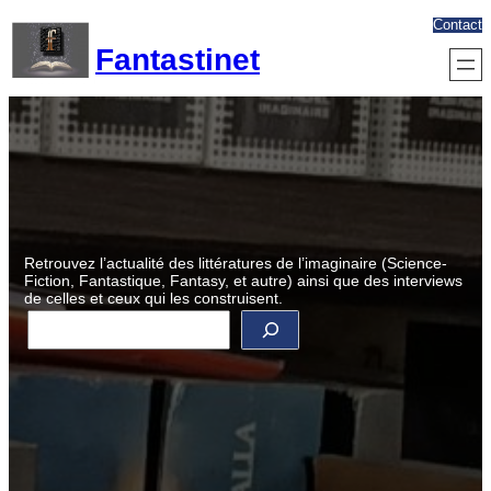
Aller
Contact
au
Fantastinet
contenu
Retrouvez l’actualité des littératures de l’imaginaire (Science-
Fiction, Fantastique, Fantasy, et autre) ainsi que des interviews
de celles et ceux qui les construisent.
R
e
c
h
e
r
c
h
e
r