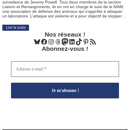
surveilance de Jeremy Powell. Tous deux membres de la section
Liaison et Renseignments, ils en ont en charge le suivi de la MAM,
une association de défense des animaux qui s’apprête à attaquer
un laboratoire. L’attaque est violente et a pour objectif de stopper…
Lire la suite
Nos réseaux !
Bluesky
Facebook
Instagram
Threads
Mastodon
LinkedIn
TikTok
Pinterest
Flux RSS
Abonnez-vous !