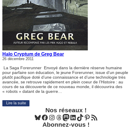
Halo Cryptum de Greg Bear
26 décembre 2011
La Saga Forerunner Envoyé dans la dernière réserve humaine
pour parfaire son éducation, le jeune Forerunner, issue d’un peuple
plutôt pacifique doté d’une connaissance et d’une technologie très
avancée, se retrouve rapidement en plein coeur de l’Histoire : au
cours de sa découverte de ce nouveau monde, il découvrira des
« robots » datant de la guerre…
Lire la suite
Nos réseaux !
Bluesky
Facebook
Instagram
Threads
Mastodon
LinkedIn
TikTok
Pinterest
Flux RSS
Abonnez-vous !