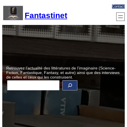
Aller
Contact
au
Fantastinet
contenu
Retrouvez l’actualité des littératures de l’imaginaire (Science-
Fiction, Fantastique, Fantasy, et autre) ainsi que des interviews
de celles et ceux qui les construisent.
R
e
c
h
e
r
c
h
e
r