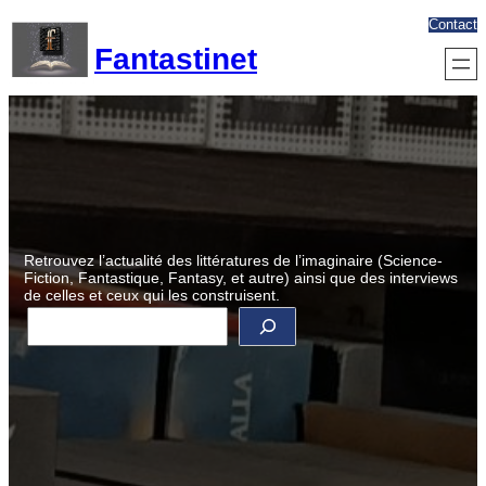
Aller
Contact
au
Fantastinet
contenu
Retrouvez l’actualité des littératures de l’imaginaire (Science-
Fiction, Fantastique, Fantasy, et autre) ainsi que des interviews
de celles et ceux qui les construisent.
R
e
c
h
e
r
c
h
e
r