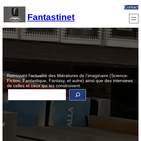
Aller
Contact
au
Fantastinet
contenu
Retrouvez l’actualité des littératures de l’imaginaire (Science-
Fiction, Fantastique, Fantasy, et autre) ainsi que des interviews
de celles et ceux qui les construisent.
R
e
c
h
e
r
c
h
e
r