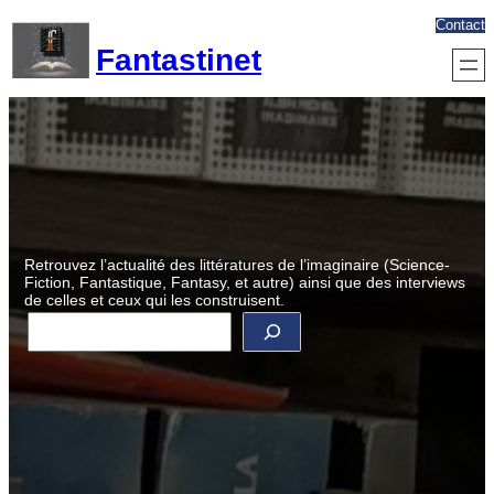
Aller
Contact
au
Fantastinet
contenu
Retrouvez l’actualité des littératures de l’imaginaire (Science-
Fiction, Fantastique, Fantasy, et autre) ainsi que des interviews
de celles et ceux qui les construisent.
R
e
c
h
e
r
c
h
e
r