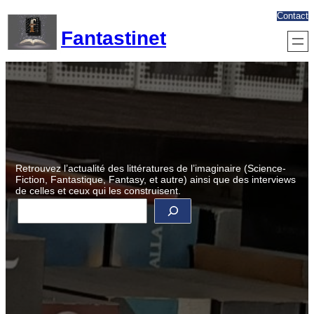
Aller
Contact
au
Fantastinet
contenu
Retrouvez l’actualité des littératures de l’imaginaire (Science-
Fiction, Fantastique, Fantasy, et autre) ainsi que des interviews
de celles et ceux qui les construisent.
R
e
c
h
e
r
c
h
e
r