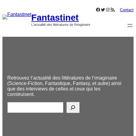
Aller
Facebook
Twitter
Instagram
Flux RSS
au
Contact
Fantastinet
contenu
L'actualité des littératures de l'imaginaire
Retrouvez l’actualité des littératures de l’imaginaire
(Science-Fiction, Fantastique, Fantasy, et autre) ainsi
que des interviews de celles et ceux qui les
construisent.
R
e
c
h
e
r