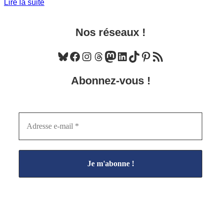
Lire la suite
Nos réseaux !
Bluesky
Facebook
Instagram
Threads
Mastodon
LinkedIn
TikTok
Pinterest
Flux RSS
Abonnez-vous !