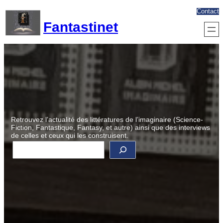
Aller
Contact
au
Fantastinet
contenu
Retrouvez l’actualité des littératures de l’imaginaire (Science-
Fiction, Fantastique, Fantasy, et autre) ainsi que des interviews
de celles et ceux qui les construisent.
R
e
c
h
e
r
c
h
e
r