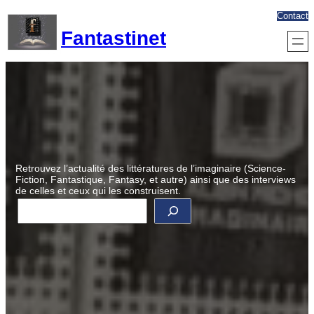
Aller
Contact
au
Fantastinet
contenu
Retrouvez l’actualité des littératures de l’imaginaire (Science-
Fiction, Fantastique, Fantasy, et autre) ainsi que des interviews
de celles et ceux qui les construisent.
R
e
c
h
e
r
c
h
e
r