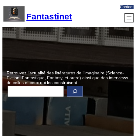
Aller
Contact
au
Fantastinet
contenu
Retrouvez l’actualité des littératures de l’imaginaire (Science-
Fiction, Fantastique, Fantasy, et autre) ainsi que des interviews
de celles et ceux qui les construisent.
R
e
c
h
e
r
c
h
e
r