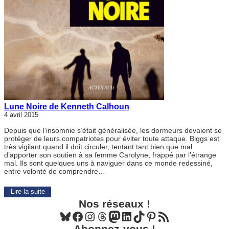
Lune Noire de Kenneth Calhoun
4 avril 2015
Depuis que l’insomnie s’était généralisée, les dormeurs devaient se
protéger de leurs compatriotes pour éviter toute attaque. Biggs est
très vigilant quand il doit circuler, tentant tant bien que mal
d’apporter son soutien à sa femme Carolyne, frappé par l’étrange
mal. Ils sont quelques uns à naviguer dans ce monde redessiné,
entre volonté de comprendre…
Lire la suite
Nos réseaux !
Bluesky
Facebook
Instagram
Threads
Mastodon
LinkedIn
TikTok
Pinterest
Flux RSS