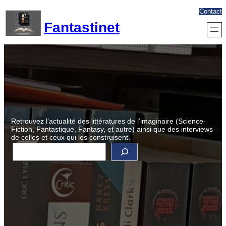
Aller
Contact
au
Fantastinet
contenu
Retrouvez l’actualité des littératures de l’imaginaire (Science-
Fiction, Fantastique, Fantasy, et autre) ainsi que des interviews
de celles et ceux qui les construisent.
R
e
c
h
e
r
c
h
e
r