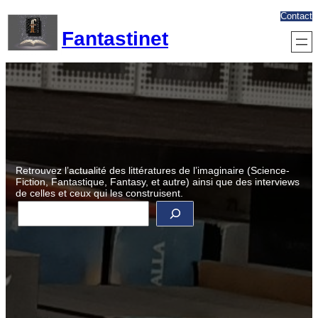
Aller
Contact
au
Fantastinet
contenu
Retrouvez l’actualité des littératures de l’imaginaire (Science-
Fiction, Fantastique, Fantasy, et autre) ainsi que des interviews
de celles et ceux qui les construisent.
R
e
c
h
e
r
c
h
e
r