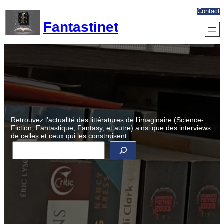
Aller
Contact
au
Fantastinet
contenu
Retrouvez l’actualité des littératures de l’imaginaire (Science-
Fiction, Fantastique, Fantasy, et autre) ainsi que des interviews
de celles et ceux qui les construisent.
R
e
c
h
e
r
c
h
e
r