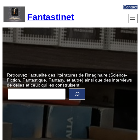
Aller
Contact
au
Fantastinet
contenu
Retrouvez l’actualité des littératures de l’imaginaire (Science-
Fiction, Fantastique, Fantasy, et autre) ainsi que des interviews
de celles et ceux qui les construisent.
R
e
c
h
e
r
c
h
e
r