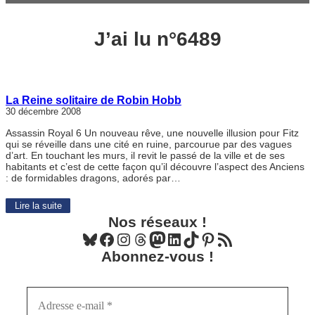
J’ai lu n°6489
La Reine solitaire de Robin Hobb
30 décembre 2008
Assassin Royal 6 Un nouveau rêve, une nouvelle illusion pour Fitz
qui se réveille dans une cité en ruine, parcourue par des vagues
d’art. En touchant les murs, il revit le passé de la ville et de ses
habitants et c’est de cette façon qu’il découvre l’aspect des Anciens
: de formidables dragons, adorés par…
Lire la suite
Nos réseaux !
Bluesky
Facebook
Instagram
Threads
Mastodon
LinkedIn
TikTok
Pinterest
Flux RSS
Abonnez-vous !