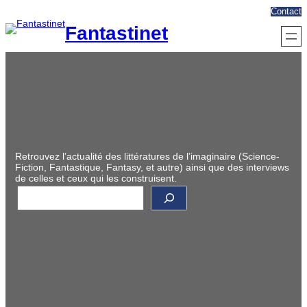
Aller
Contact
au
Fantastinet
contenu
Retrouvez l’actualité des littératures de l’imaginaire (Science-
Fiction, Fantastique, Fantasy, et autre) ainsi que des interviews
de celles et ceux qui les construisent.
R
e
c
h
e
r
c
h
e
r