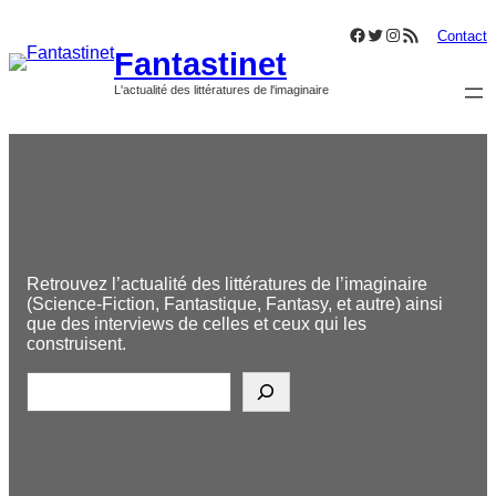
Aller
Facebook
Twitter
Instagram
Flux RSS
au
Contact
Fantastinet
contenu
L'actualité des littératures de l'imaginaire
Retrouvez l’actualité des littératures de l’imaginaire
(Science-Fiction, Fantastique, Fantasy, et autre) ainsi
que des interviews de celles et ceux qui les
construisent.
R
e
c
h
e
r