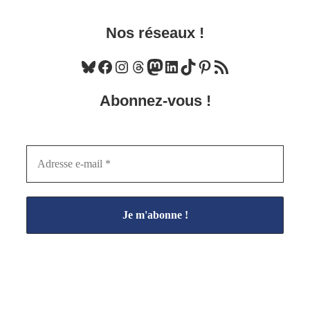
Nos réseaux !
Bluesky
Facebook
Instagram
Threads
Mastodon
LinkedIn
TikTok
Pinterest
Flux RSS
Abonnez-vous !