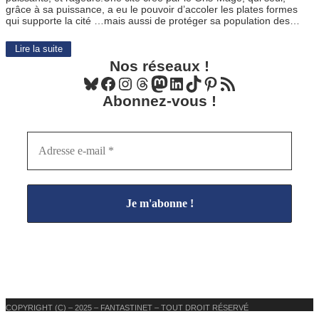
grâce à sa puissance, a eu le pouvoir d’accoler les plates formes
qui supporte la cité …mais aussi de protéger sa population des…
Lire la suite
Nos réseaux !
Bluesky
Facebook
Instagram
Threads
Mastodon
LinkedIn
TikTok
Pinterest
Flux RSS
Abonnez-vous !
COPYRIGHT (C) – 2025 – FANTASTINET – TOUT DROIT RÉSERVÉ