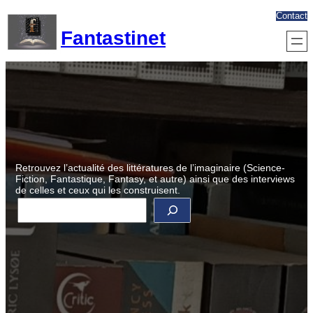
Aller
Contact
au
Fantastinet
contenu
Retrouvez l’actualité des littératures de l’imaginaire (Science-
Fiction, Fantastique, Fantasy, et autre) ainsi que des interviews
de celles et ceux qui les construisent.
R
e
c
h
e
r
c
h
e
r