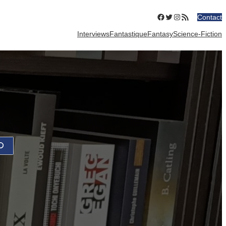
Facebook
Twitter
Instagram
Flux RSS
Contact
Interviews
Fantastique
Fantasy
Science-Fiction