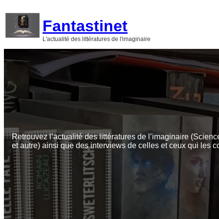
Aller
au
Fantastinet
contenu
L'actualité des littératures de l'imaginaire
Retrouvez l’actualité des littératures de l’imaginaire (Scienc
et autre) ainsi que des interviews de celles et ceux qui les c