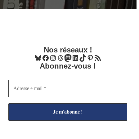
Nos réseaux !
Bluesky
Facebook
Instagram
Threads
Mastodon
LinkedIn
TikTok
Pinterest
Flux RSS
Abonnez-vous !