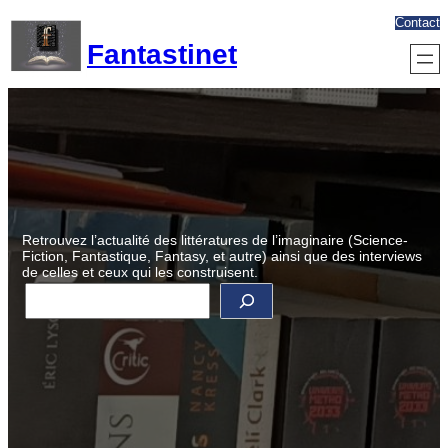
Aller
Contact
au
Fantastinet
contenu
Retrouvez l’actualité des littératures de l’imaginaire (Science-
Fiction, Fantastique, Fantasy, et autre) ainsi que des interviews
de celles et ceux qui les construisent.
R
e
c
h
e
r
c
h
e
r