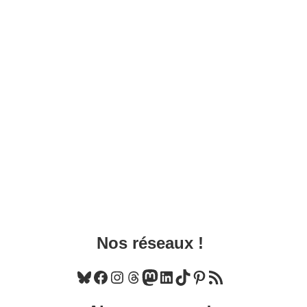
Nos réseaux !
Bluesky
Facebook
Instagram
Threads
Mastodon
LinkedIn
TikTok
Pinterest
Flux RSS