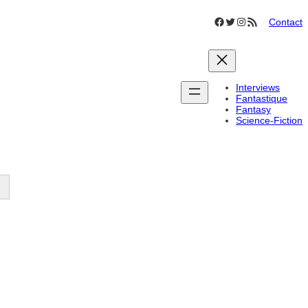
Facebook
Twitter
Instagram
Flux RSS
Contact
Interviews
Fantastique
Fantasy
Science-Fiction