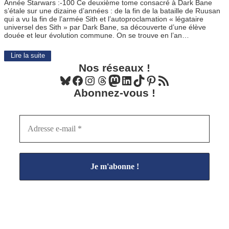
Année Starwars :-100 Ce deuxième tome consacré à Dark Bane
s’étale sur une dizaine d’années : de la fin de la bataille de Ruusan
qui a vu la fin de l’armée Sith et l’autoproclamation « légataire
universel des Sith » par Dark Bane, sa découverte d’une élève
douée et leur évolution commune. On se trouve en l’an…
Lire la suite
Nos réseaux !
Bluesky
Facebook
Instagram
Threads
Mastodon
LinkedIn
TikTok
Pinterest
Flux RSS
Abonnez-vous !