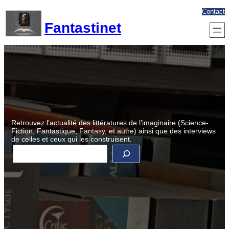
Aller
Contact
au
Fantastinet
contenu
Retrouvez l’actualité des littératures de l’imaginaire (Science-
Fiction, Fantastique, Fantasy, et autre) ainsi que des interviews
de celles et ceux qui les construisent.
R
e
c
h
e
r
c
h
e
r