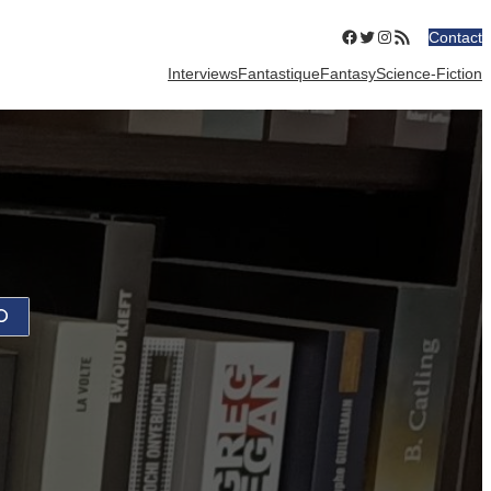
Facebook
Twitter
Instagram
Flux RSS
Contact
Interviews
Fantastique
Fantasy
Science-Fiction