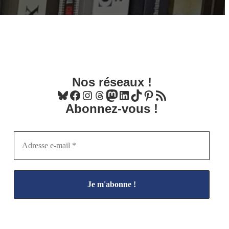
Nos réseaux !
Bluesky
Facebook
Instagram
Threads
Mastodon
LinkedIn
TikTok
Pinterest
Flux RSS
Abonnez-vous !