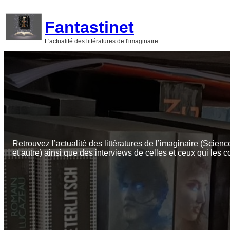
Aller
au
Fantastinet
contenu
L'actualité des littératures de l'imaginaire
Retrouvez l’actualité des littératures de l’imaginaire (Scienc
et autre) ainsi que des interviews de celles et ceux qui les c