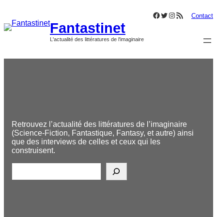
Aller
Facebook
Twitter
Instagram
Flux RSS
au
Contact
Fantastinet
contenu
L'actualité des littératures de l'imaginaire
Retrouvez l’actualité des littératures de l’imaginaire
(Science-Fiction, Fantastique, Fantasy, et autre) ainsi
que des interviews de celles et ceux qui les
construisent.
R
e
c
h
e
r