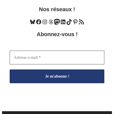
Nos réseaux !
Bluesky
Facebook
Instagram
Threads
Mastodon
LinkedIn
TikTok
Pinterest
Flux RSS
Abonnez-vous !