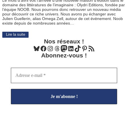
Le mois d’avril voit l’arrivée d’une nouvelle maison d’édition dans le
domaine des littératures de l’imaginaire : Olydri Editions, fondée par
l’équipe NOOB. Nous pourrons donc retrouver un nouveau média
pour découvrir ce riche univers. Nous avons pu échanger avec
Julien Guellerin, alias Omega Zell, autour de cet évènement. Noob
existe depuis de nombreuses années…
Lire la suite
Nos réseaux !
Bluesky
Facebook
Instagram
Threads
Mastodon
LinkedIn
TikTok
Pinterest
Flux RSS
Abonnez-vous !