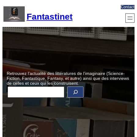
Aller
Contact
au
Fantastinet
contenu
Retrouvez l’actualité des littératures de l’imaginaire (Science-
Fiction, Fantastique, Fantasy, et autre) ainsi que des interviews
de celles et ceux qui les construisent.
R
e
c
h
e
r
c
h
e
r