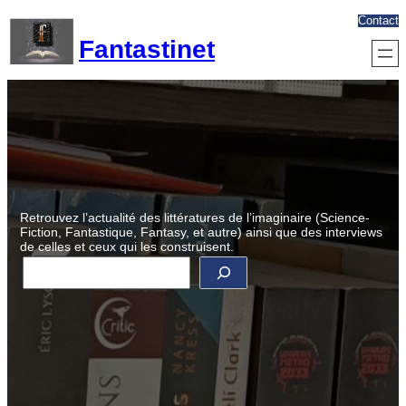
Aller
Contact
au
Fantastinet
contenu
Retrouvez l’actualité des littératures de l’imaginaire (Science-
Fiction, Fantastique, Fantasy, et autre) ainsi que des interviews
de celles et ceux qui les construisent.
R
e
c
h
e
r
c
h
e
r