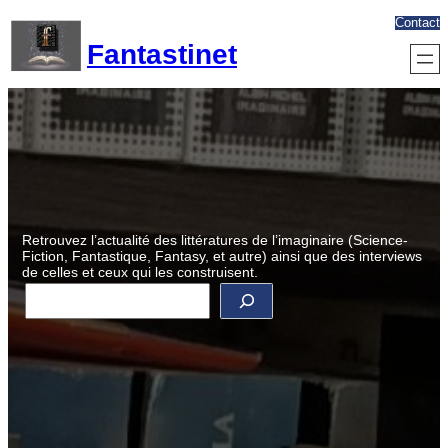
Aller
Contact
au
Fantastinet
contenu
Retrouvez l’actualité des littératures de l’imaginaire (Science-
Fiction, Fantastique, Fantasy, et autre) ainsi que des interviews
de celles et ceux qui les construisent.
R
e
c
h
e
r
c
h
e
r