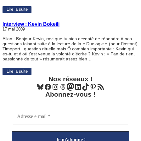
Lire la suite
Interview : Kevin Bokeili
17 mai 2009
Allan : Bonjour Kevin, ravi que tu aies accepté de répondre à nos
questions faisant suite à la lecture de la « Duologie » (pour l’instant)
Timeport ; question rituelle mais Ô combien importante : Kevin qui
es-tu et d’où t’est venue la volonté d’écrire ? Kevin : « Fan de rien,
passionné de tout » résumerait assez bien…
Lire la suite
Nos réseaux !
Bluesky
Facebook
Instagram
Threads
Mastodon
LinkedIn
TikTok
Pinterest
Flux RSS
Abonnez-vous !