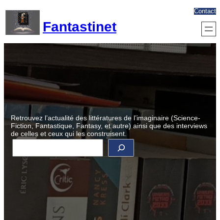
Aller
Contact
au
Fantastinet
contenu
Retrouvez l’actualité des littératures de l’imaginaire (Science-
Fiction, Fantastique, Fantasy, et autre) ainsi que des interviews
de celles et ceux qui les construisent.
R
e
c
h
e
r
c
h
e
r