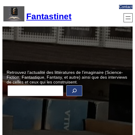
Aller
Contact
au
Fantastinet
contenu
Retrouvez l’actualité des littératures de l’imaginaire (Science-
Fiction, Fantastique, Fantasy, et autre) ainsi que des interviews
de celles et ceux qui les construisent.
R
e
c
h
e
r
c
h
e
r