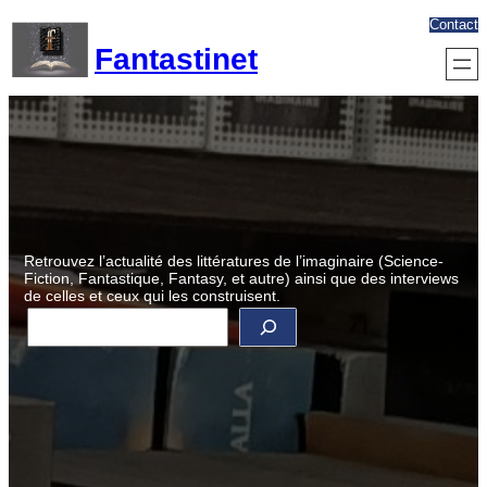
Aller
Contact
au
Fantastinet
contenu
Retrouvez l’actualité des littératures de l’imaginaire (Science-
Fiction, Fantastique, Fantasy, et autre) ainsi que des interviews
de celles et ceux qui les construisent.
R
e
c
h
e
r
c
h
e
r