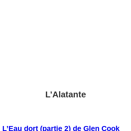
c
h
e
r
c
h
e
r
L’Alatante
L’Eau dort (partie 2) de Glen Cook