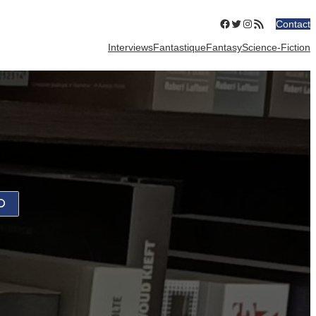
Facebook
Twitter
Instagram
Flux RSS
Contact
Interviews
Fantastique
Fantasy
Science-Fiction