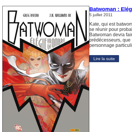
Batwoman : Elég
5 juillet 2011
Kate, qui est batwom
se réunir pour probab
Batwoman devra faire
prédécesseurs, que 
personnage particu
Lire la suite