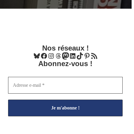
Nos réseaux !
Bluesky
Facebook
Instagram
Threads
Mastodon
LinkedIn
TikTok
Pinterest
Flux RSS
Abonnez-vous !