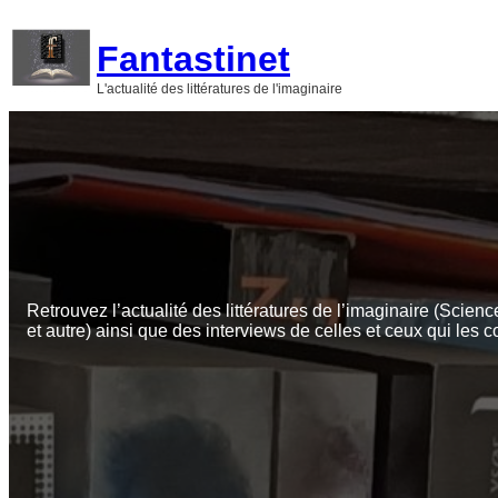
Aller
au
Fantastinet
contenu
L'actualité des littératures de l'imaginaire
Retrouvez l’actualité des littératures de l’imaginaire (Scienc
et autre) ainsi que des interviews de celles et ceux qui les c