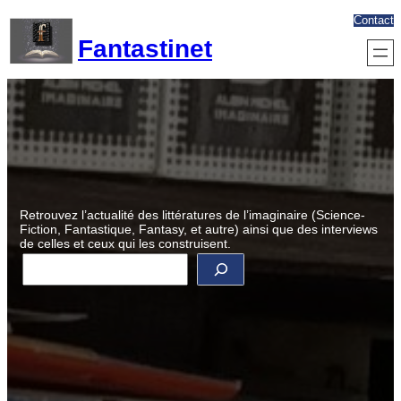
Aller
Contact
au
Fantastinet
contenu
Retrouvez l’actualité des littératures de l’imaginaire (Science-
Fiction, Fantastique, Fantasy, et autre) ainsi que des interviews
de celles et ceux qui les construisent.
R
e
c
h
e
r
c
h
e
r